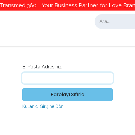
ransmed 360. Your Business Partner for Love Brand
alar
İş Ortaklarımız
Pazarlama
E-Posta Adresiniz
Parolayı Sıfırla
Kullanıcı Girişine Dön