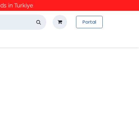
s in Turkiye
.
Portal