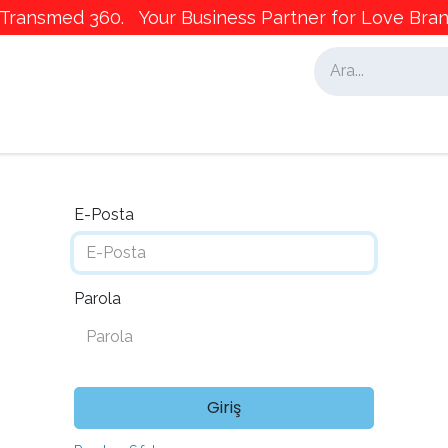
ransmed 360. Your Business Partner for Love Brand
alar
İş Ortaklarımız
Pazarlama
E-Posta
Parola
Giriş