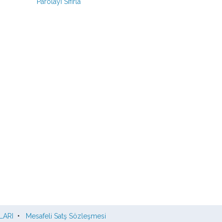
Parolayı Sıfırla
LARI
•
Mesafeli Satş Sözleşmesi