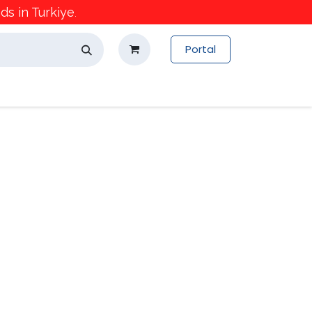
s in Turkiye
.
Portal