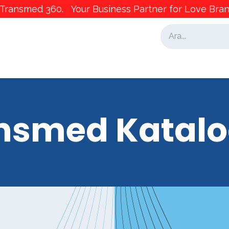
ransmed 360. Your Business Partner for Love Brand
alar
İş Ortaklarımız
Pazarlama
nsmed Katalo