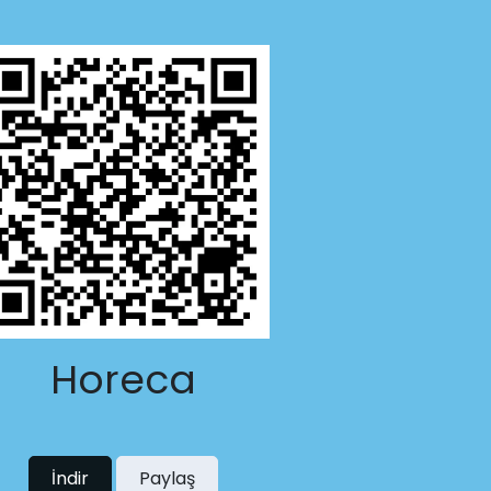
Horeca
İndir
Paylaş