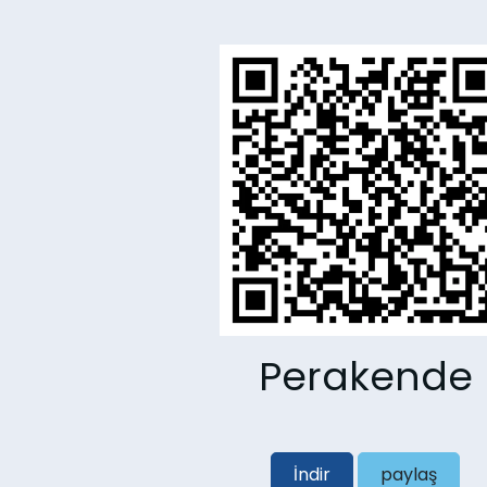
Perakende
İndir
paylaş