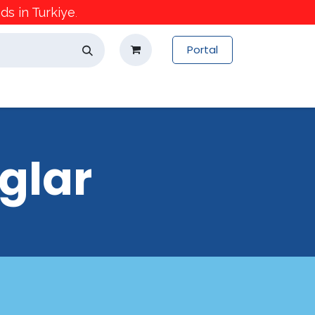
s in Turkiye
.
Portal
glar