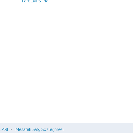
Parolayı Sıfırla
LARI
•
Mesafeli Satş Sözleşmesi