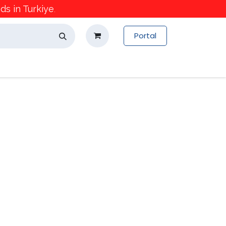
s in Turkiye
.
Portal