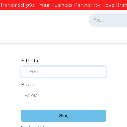
ransmed 360. Your Business Partner for Love Brand
alar
İş Ortaklarımız
Pazarlama
E-Posta
Parola
Giriş