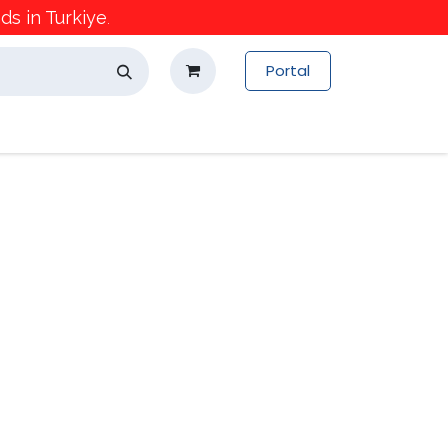
s in Turkiye
.
Portal