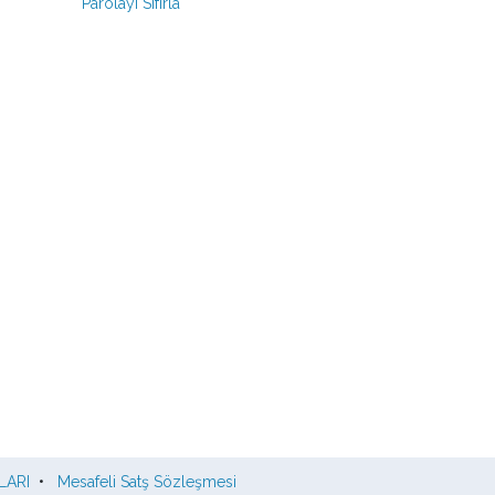
Parolayı Sıfırla
LARI
•
Mesafeli Satş Sözleşmesi