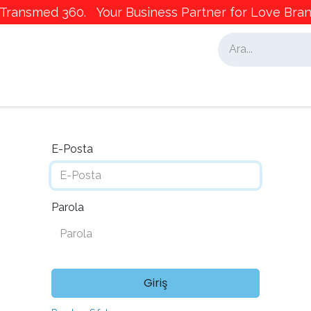
ransmed 360. Your Business Partner for Love Brand
alar
İş Ortaklarımız
Pazarlama
E-Posta
Parola
Giriş