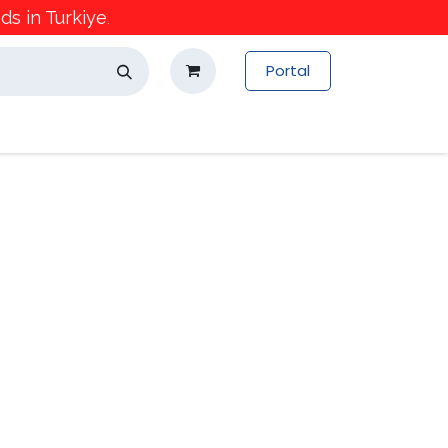
s in Turkiye
.
Portal