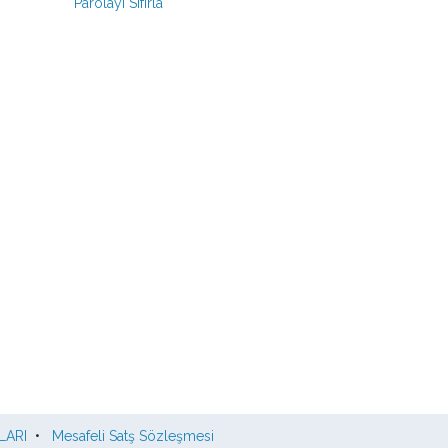
Parolayı Sıfırla
LARI
•
Mesafeli Satş Sözleşmesi