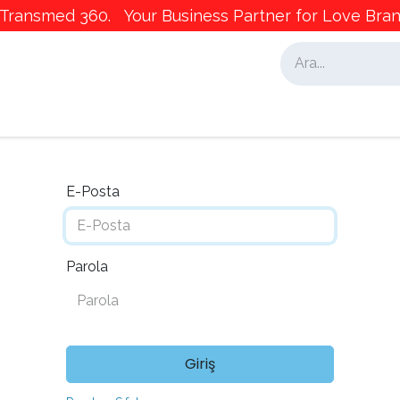
ransmed 360. Your Business Partner for Love Brand
alar
İş Ortaklarımız
Pazarlama
E-Posta
Parola
Giriş