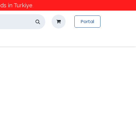
s in Turkiye
.
Portal