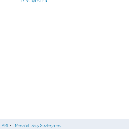
Parolayı Sıfırla
LARI
•
Mesafeli Satş Sözleşmesi