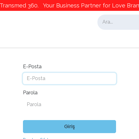
ransmed 360. Your Business Partner for Love Brand
alar
İş Ortaklarımız
Pazarlama
E-Posta
Parola
Giriş