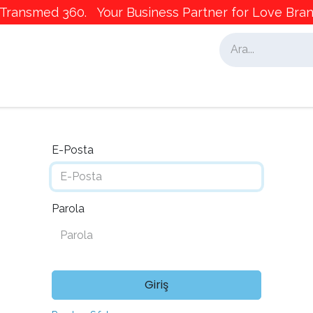
ransmed 360. Your Business Partner for Love Brand
alar
İş Ortaklarımız
Pazarlama
E-Posta
Parola
Giriş