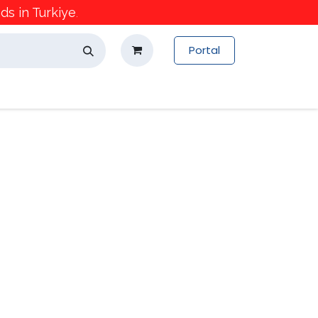
s in Turkiye
.
Portal