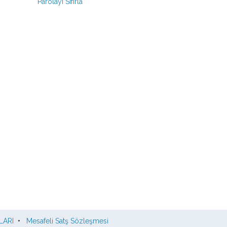
Parolayı Sıfırla
LARI
•
Mesafeli Satş Sözleşmesi