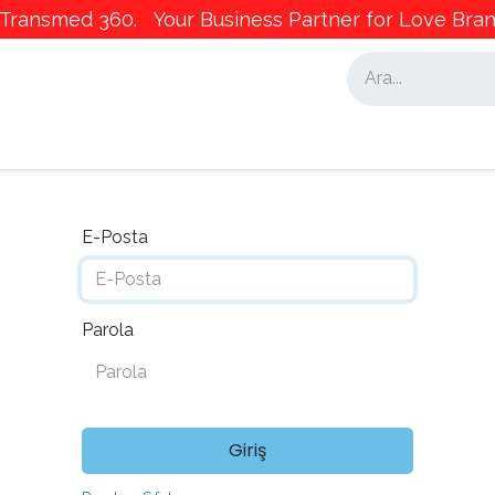
ransmed 360. Your Business Partner for Love Brand
alar
İş Ortaklarımız
Pazarlama
E-Posta
Parola
Giriş