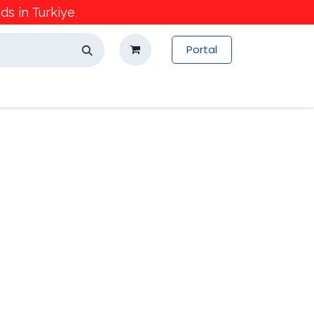
s in Turkiye
.
Portal