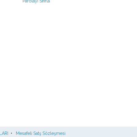
Parolayı Sıfırla
LARI
•
Mesafeli Satş Sözleşmesi