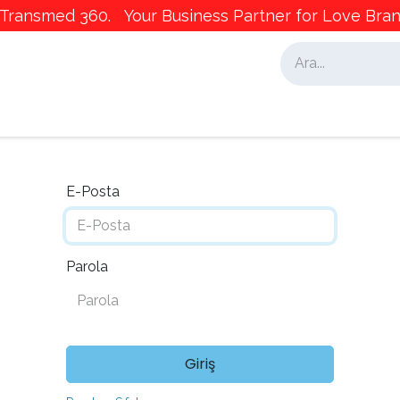
ransmed 360. Your Business Partner for Love Brand
alar
İş Ortaklarımız
Pazarlama
E-Posta
Parola
Giriş