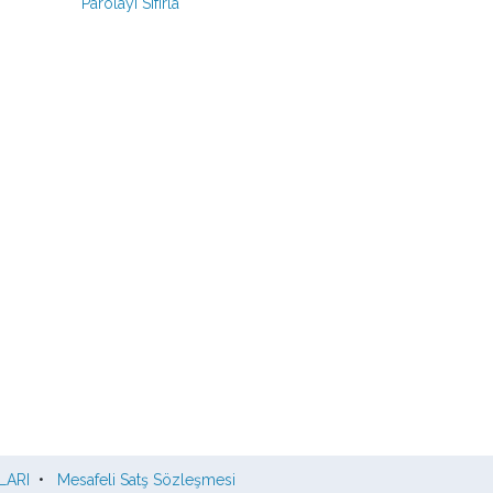
Parolayı Sıfırla
LARI
•
Mesafeli Satş Sözleşmesi