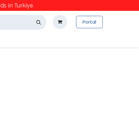
s in Turkiye
.
Portal